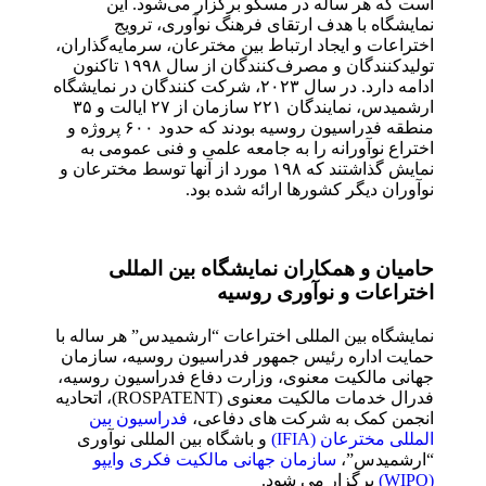
است که هر ساله در مسکو برگزار می‌شود. این
نمایشگاه با هدف ارتقای فرهنگ نوآوری، ترویج
اختراعات و ایجاد ارتباط بین مخترعان، سرمایه‌گذاران،
تولیدکنندگان و مصرف‌کنندگان از سال ۱۹۹۸ تاکنون
ادامه دارد. در سال ۲۰۲۳، شرکت کنندگان در نمایشگاه
ارشمیدس، نمایندگان ۲۲۱ سازمان از ۲۷ ایالت و ۳۵
منطقه فدراسیون روسیه بودند که حدود ۶۰۰ پروژه و
اختراع نوآورانه را به جامعه علمی و فنی عمومی به
نمایش گذاشتند که ۱۹۸ مورد از آنها توسط مخترعان و
نوآوران دیگر کشورها ارائه شده بود.
حامیان و همکاران نمایشگاه بین المللی
اختراعات و نوآوری روسیه
نمایشگاه بین المللی اختراعات “ارشمیدس” هر ساله با
حمایت اداره رئیس جمهور فدراسیون روسیه، سازمان
جهانی مالکیت معنوی، وزارت دفاع فدراسیون روسیه،
فدرال خدمات مالکیت معنوی (ROSPATENT)، اتحادیه
انجمن کمک به شرکت های دفاعی،
فدراسیون بین
المللی مخترعان (IFIA)
و باشگاه بین المللی نوآوری
“ارشمیدس”،
سازمان جهانی مالکیت فکری وایپو
(WIPO)
برگزار می شود.