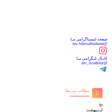
صفحه اینستاگرامی مـا
@inv.AlirezaHashemi
کانـال تلـگرامی مـا
@inv_Academy
مطالب مرتبط
30
اردیبهشت