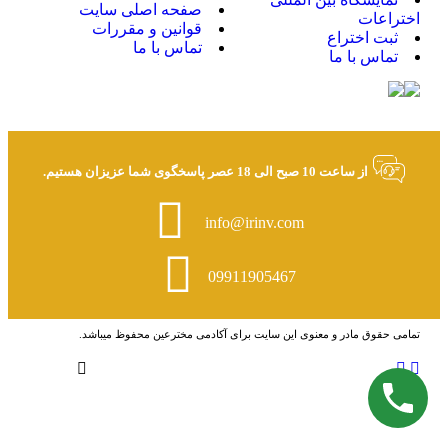
صفحه اصلی سایت
اختراعات
قوانین و مقررات
ثبت اختراع
تماس با ما
تماس با ما
از ساعت 10 صبح الی 18 عصر پاسخگوی شما عزیزان هستیم.
info@irinv.com
09911905467
تمامی حقوق مادر و معنوی این سایت برای آکادمی مخترعین محفوظ میباشد.