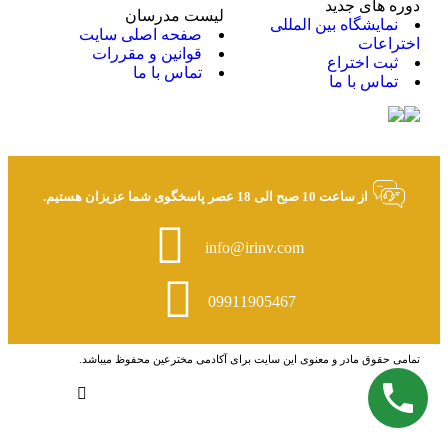
دوره های جدید
لیست مدرسان
نمایشگاه بین المللی
صفحه اصلی سایت
اختراعات
قوانین و مقررات
ثبت اختراع
تماس با ما
تماس با ما
از ساعت 10 صبح الی 18 عصر پاسخگوی شما عزیزان هستیم.
info@irinv.com
09911905467
تمامی حقوق مادر و معنوی این سایت برای آکادمی مخترعین محفوظ میباشد.