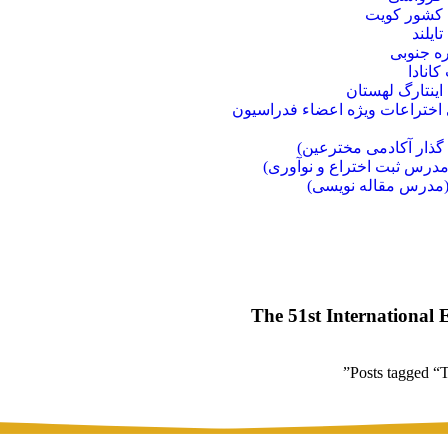
ت کشور کویت
ایلند
ره جنوبی
انادا
اینتارگ لهستان
ختراعات ویژه اعضاء فدراسیون
گذار آکادمی مخترعین)
درس ثبت اختراع و نوآوری)
مدرس مقاله نویسی)
Posts tagged “T