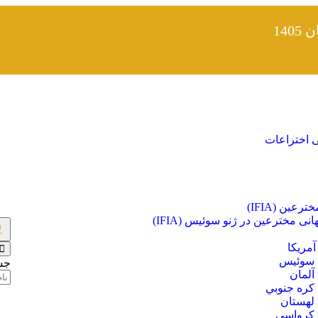
14
ی اختراعات
ین (IFIA)
ی مخترعین در ژنو سوئیس (IFIA)
آمریکا
ت سوئيس
جس
آلمان
 كره جنوبي
 لهستان
ت کرواسی